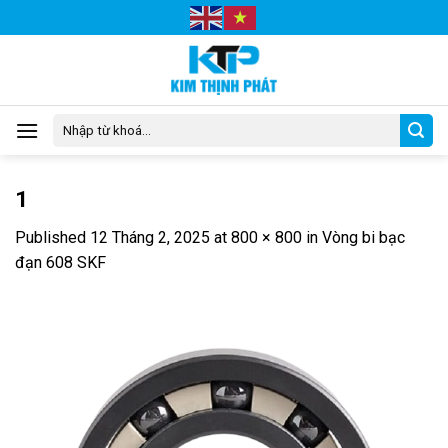
Skip
to
content
Tìm
kiếm:
1
Published
12 Tháng 2, 2025
at
800 × 800
in
Vòng bi bạc
đạn 608 SKF