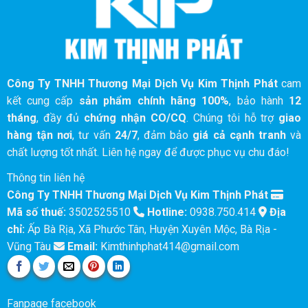
Công Ty TNHH Thương Mại Dịch Vụ Kim Thịnh Phát
cam
kết cung cấp
sản phẩm chính hãng 100%
, bảo hành
12
tháng
, đầy đủ
chứng nhận CO/CQ
. Chúng tôi hỗ trợ
giao
hàng tận nơi
, tư vấn
24/7
, đảm bảo
giá cả cạnh tranh
và
chất lượng tốt nhất. Liên hệ ngay để được phục vụ chu đáo!
Thông tin liên hệ
Công Ty TNHH Thương Mại Dịch Vụ Kim Thịnh Phát
Mã số thuế:
3502525510
Hotline:
0938.750.414
Địa
chỉ:
Ấp Bà Rịa, Xã Phước Tân, Huyện Xuyên Mộc, Bà Rịa -
Vũng Tàu
Email:
Kimthinhphat414@gmail.com
Fanpage facebook