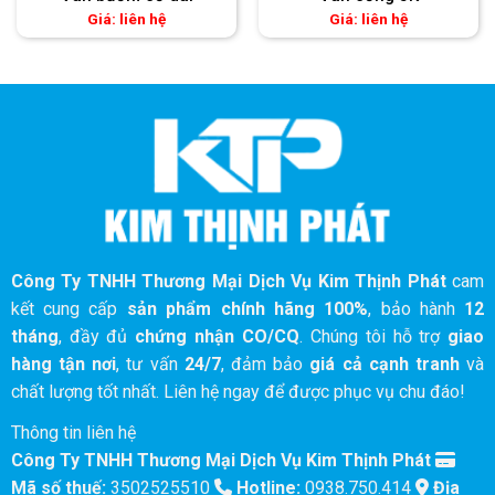
Giá: liên hệ
Giá: liên hệ
Công Ty TNHH Thương Mại Dịch Vụ Kim Thịnh Phát
cam
kết cung cấp
sản phẩm chính hãng 100%
, bảo hành
12
tháng
, đầy đủ
chứng nhận CO/CQ
. Chúng tôi hỗ trợ
giao
hàng tận nơi
, tư vấn
24/7
, đảm bảo
giá cả cạnh tranh
và
chất lượng tốt nhất. Liên hệ ngay để được phục vụ chu đáo!
Thông tin liên hệ
Công Ty TNHH Thương Mại Dịch Vụ Kim Thịnh Phát
Mã số thuế:
3502525510
Hotline:
0938.750.414
Địa