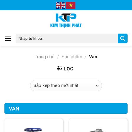
Skip
to
content
Tìm
kiếm:
Trang chủ
/
Sản phẩm
/
Van
LỌC
VAN