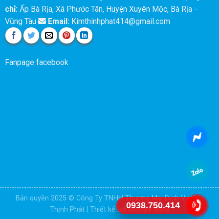
chỉ:
Ấp Bà Rịa, Xã Phước Tân, Huyện Xuyên Mộc, Bà Rịa -
Vũng Tàu
Email:
Kimthinhphat414@gmail.com
Fanpage facebook
Bản quyền 2025 © Công Ty TNHH Thương Mại Dịch Vụ Kim
0938.750.414
Thịnh Phát | Thiết kế bởi
Google Meta