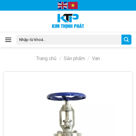
Skip
to
content
Tìm
kiếm:
Trang chủ
/
Sản phẩm
/
Van