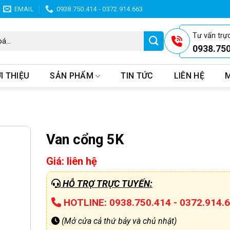
EMAIL
0938.750.414 - 0372.914.663
Tư vấn trự
0938.75
I THIỆU
SẢN PHẨM
TIN TỨC
LIÊN HỆ
M
Van cổng 5K
Giá: liên hệ
HỖ TRỢ TRỰC TUYẾN:
HOTLINE: 0938.750.414 - 0372.914.
(Mở cửa cả thứ bảy và chủ nhật)