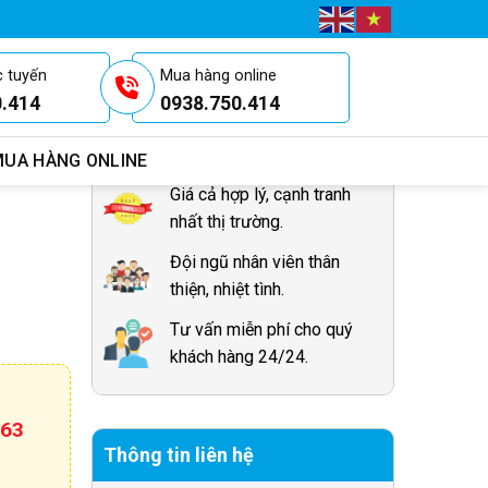
Cam kết với khách hàng
c tuyến
Mua hàng online
0.414
0938.750.414
Dịch vụ và sản phẩm chất
lượng, uy tín.
UA HÀNG ONLINE
Giá cả hợp lý, cạnh tranh
nhất thị trường.
Đội ngũ nhân viên thân
thiện, nhiệt tình.
Tư vấn miễn phí cho quý
khách hàng 24/24.
663
Thông tin liên hệ