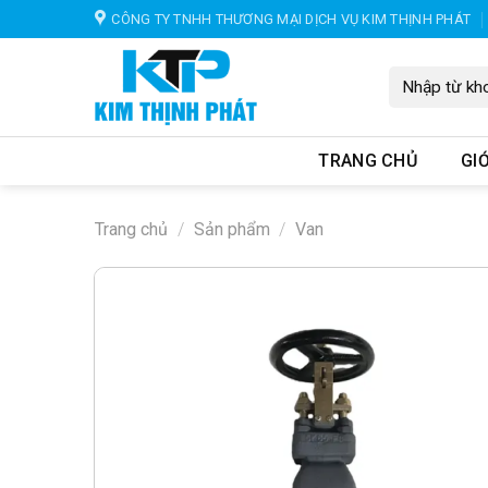
Skip
CÔNG TY TNHH THƯƠNG MẠI DỊCH VỤ KIM THỊNH PHÁT
to
content
Tìm
kiếm:
TRANG CHỦ
GIỚ
Trang chủ
/
Sản phẩm
/
Van