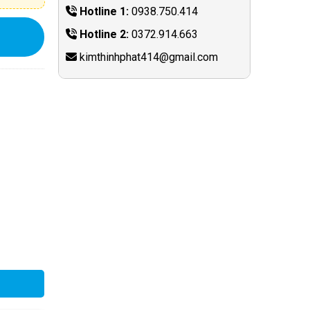
Hotline 1:
0938.750.414
Hotline 2:
0372.914.663
kimthinhphat414@gmail.com