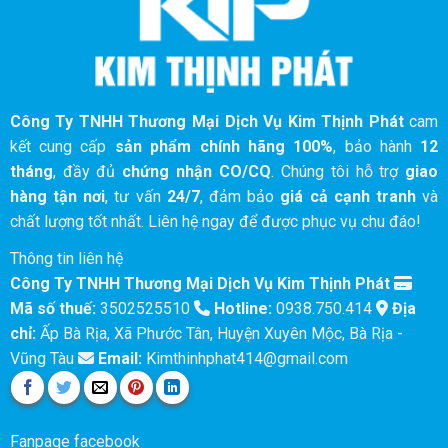
Công Ty TNHH Thương Mại Dịch Vụ Kim Thịnh Phát
cam
kết cung cấp
sản phẩm chính hãng 100%
, bảo hành
12
tháng
, đầy đủ
chứng nhận CO/CQ
. Chúng tôi hỗ trợ
giao
hàng tận nơi
, tư vấn
24/7
, đảm bảo
giá cả cạnh tranh
và
chất lượng tốt nhất. Liên hệ ngay để được phục vụ chu đáo!
Thông tin liên hệ
Công Ty TNHH Thương Mại Dịch Vụ Kim Thịnh Phát
Mã số thuế:
3502525510
Hotline:
0938.750.414
Địa
chỉ:
Ấp Bà Rịa, Xã Phước Tân, Huyện Xuyên Mộc, Bà Rịa -
Vũng Tàu
Email:
Kimthinhphat414@gmail.com
Fanpage facebook