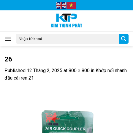
Skip
to
content
Tìm
kiếm:
26
Published
12 Tháng 2, 2025
at
800 × 800
in
Khớp nối nhanh
đầu cái ren 21