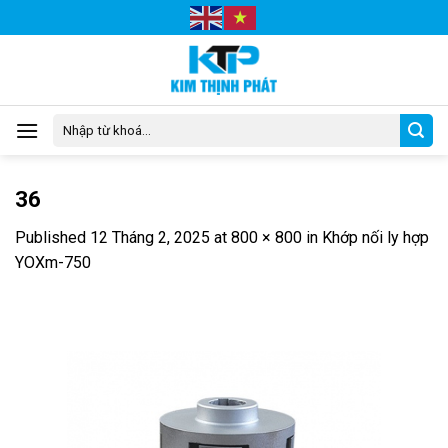
Skip
to
content
Tìm
kiếm:
36
Published
12 Tháng 2, 2025
at
800 × 800
in
Khớp nối ly hợp
YOXm-750