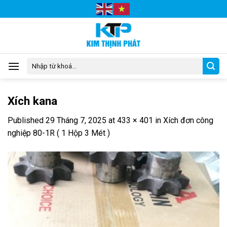
Skip
to
content
Tìm
kiếm:
Xích kana
Published
29 Tháng 7, 2025
at
433 × 401
in
Xích đơn công
nghiệp 80-1R ( 1 Hộp 3 Mét )