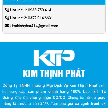
Hotline 1:
0938.750.414
Hotline 2:
0372.914.663
kimthinhphat414@gmail.com
Công Ty TNHH Thương Mại Dịch Vụ Kim Thịnh Phát
cam
kết cung cấp
sản phẩm chính hãng 100%
, bảo hành
12
tháng
, đầy đủ
chứng nhận CO/CQ
. Chúng tôi hỗ trợ
giao
hàng tận nơi
, tư vấn
24/7
, đảm bảo
giá cả cạnh tranh
và