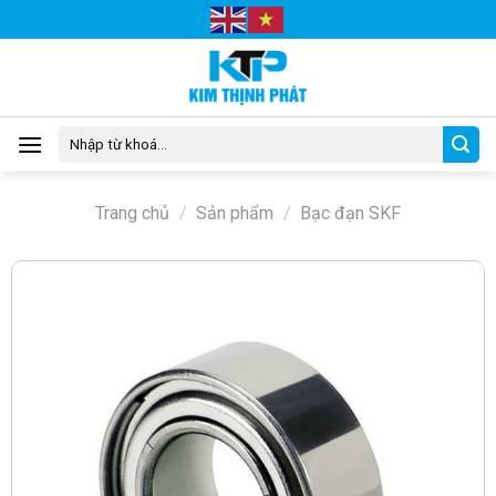
Skip
to
content
Tìm
kiếm:
Trang chủ
/
Sản phẩm
/
Bạc đạn SKF