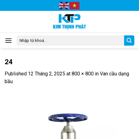
Skip
to
content
Tìm
kiếm:
24
Published
12 Tháng 2, 2025
at
800 × 800
in
Van cầu dạng
bầu