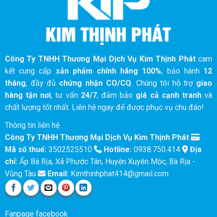
Công Ty TNHH Thương Mại Dịch Vụ Kim Thịnh Phát
cam
kết cung cấp
sản phẩm chính hãng 100%
, bảo hành
12
tháng
, đầy đủ
chứng nhận CO/CQ
. Chúng tôi hỗ trợ
giao
hàng tận nơi
, tư vấn
24/7
, đảm bảo
giá cả cạnh tranh
và
chất lượng tốt nhất. Liên hệ ngay để được phục vụ chu đáo!
Thông tin liên hệ
Công Ty TNHH Thương Mại Dịch Vụ Kim Thịnh Phát
Mã số thuế:
3502525510
Hotline:
0938.750.414
Địa
chỉ:
Ấp Bà Rịa, Xã Phước Tân, Huyện Xuyên Mộc, Bà Rịa -
Vũng Tàu
Email:
Kimthinhphat414@gmail.com
Fanpage facebook